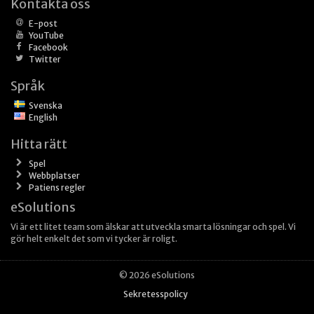
Kontakta oss
E-post
YouTube
Facebook
Twitter
Språk
Svenska
English
Hitta rätt
Spel
Webbplatser
Patiens regler
eSolutions
Vi är ett litet team som älskar att utveckla smarta lösningar och spel. Vi
gör helt enkelt det som vi tycker är roligt.
© 2026 eSolutions
Sekretesspolicy